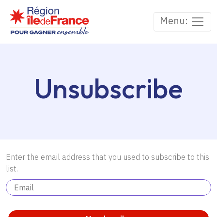
Skip to main content
Menu:
Unsubscribe
Enter the email address that you used to subscribe to this
list.